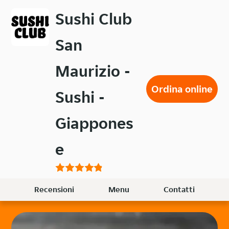
Passa
Sushi Club
al
contenuto
San
principale
Maurizio -
Ordina online
Sushi -
Giappones
e
Recensioni
Menu
Contatti